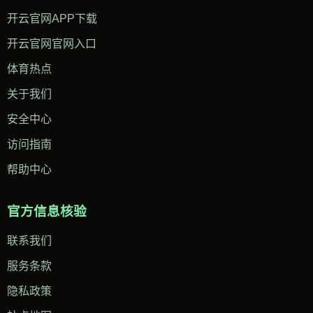
开云官网APP下载
开云官网官网入口
体育热点
关于我们
安全中心
访问指南
帮助中心
官方信息核验
联系我们
服务条款
隐私政策