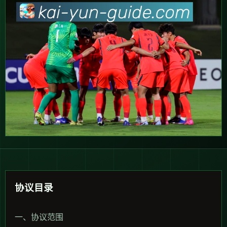
协议目录
一、协议范围