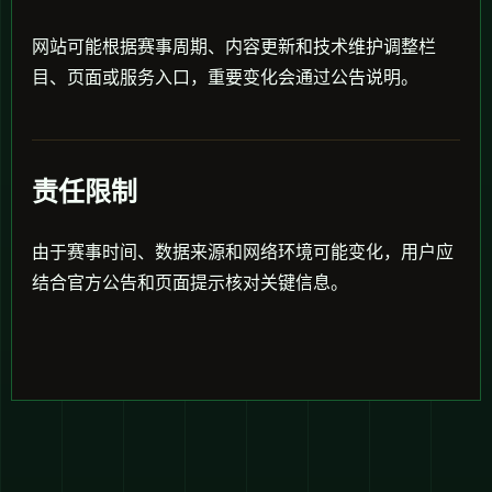
网站可能根据赛事周期、内容更新和技术维护调整栏
目、页面或服务入口，重要变化会通过公告说明。
责任限制
由于赛事时间、数据来源和网络环境可能变化，用户应
结合官方公告和页面提示核对关键信息。