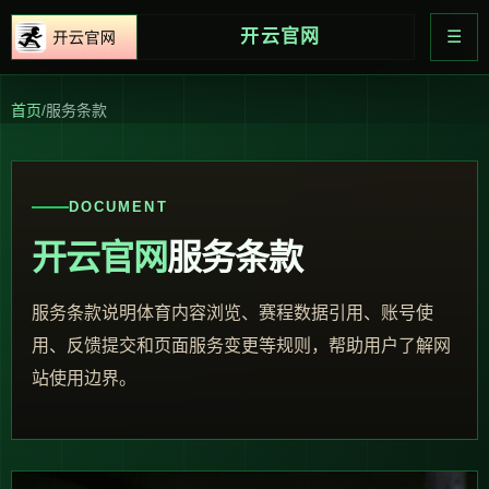
开云官网
☰
首页
/
服务条款
DOCUMENT
开云官网
服务条款
服务条款说明体育内容浏览、赛程数据引用、账号使
用、反馈提交和页面服务变更等规则，帮助用户了解网
站使用边界。